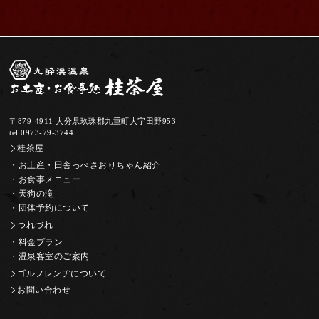
九酔渓温泉お食事処・お土産処「桂茶屋」
〒879-4911 大分県玖珠郡九重町大字田野953
tel.0973-79-3744
桂茶屋
・お土産・田舎っぺさおりちゃん紹介
・お食事メニュー
・天狗の滝
・団体予約について
つれづれ
・料金プラン
・温泉客室のご案内
ゴルフレンヂについて
お問い合わせ