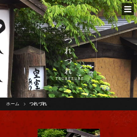
処・お土産処「桂茶屋」｜大分ドライブ,温泉,食事,お土産,観光,夢
ホーム
つれづれ